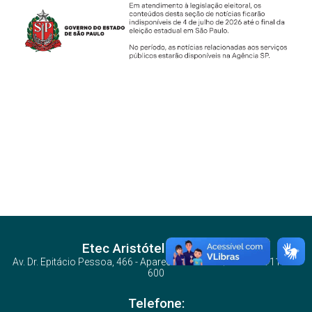
Etec Aristóteles Ferreira
Av. Dr. Epitácio Pessoa, 466 - Aparecida - Santos/SP - CEP: 11030-
600
Telefone: